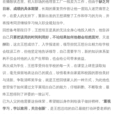
在懒散状态里。初入职场的他埋首工厂一线卖力工作，但由于
缺乏对
目标、成绩的具体期望
，长期的重复劳作曾让他一度陷入迷茫痛苦之
中，在爱人的支持下，重新出发的王想调整了工作和学习的方向，并
将报考同济继续学习纳入职业规划当中。
回想备考那段日子，王想坦言是真的无法全身心地投入精力，他告诉
自己
只要把该用的时间利用好，不论结果如何他都会坦然面对
。天道
酬勤，这次王想成功了。入学报道前，领导担忧王想分出精力给学校
会耽误工作，但他坚定地告诉领导，自己需要学习，新的知识体系架
构不仅会对他的人生产生帮助，也会给公司带来效益。
再次成为学生，王想享受待在学校的每一天，在课堂上肆意汲取知
识，毫无保留地表达自己的观点，珍惜着来自家庭和校园的那份美好
与清新。争取清晖奖学金，就是王想回馈家人的一种方式，为此他也
曾苦恼于如何通过文字展现出自己的能力，仔细斟酌、不断取舍，最
终王想得到了评委的一致认可。
已为人父的他需要这份殊荣，希望能以身作则给孩子做好榜样。“
重视
学习，学以致用，关注创新
”，是王想总结的自己最能打动评委老师的