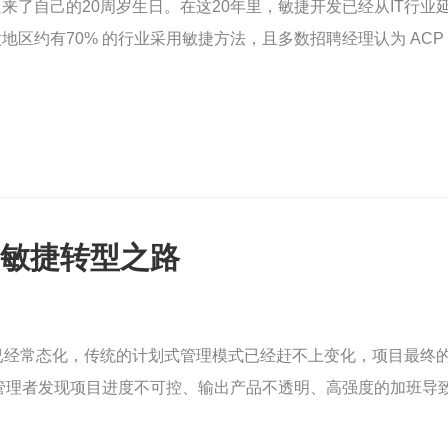
宣言迎来了自己的20周岁生日。在这20年里，敏捷开发已经从IT
地区约有70% 的行业采用敏捷方法，且多数招聘经理认为 AC
开启敏捷转型之路
性已经常态化，传统的计划式管理模式已经赶不上变化，项目最终
管理者发现项目进度不可控、输出产品不透明、高强度的加班导
价值能被充分定义并正确传递，以快速试错验证价值，最终持续